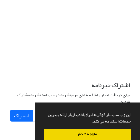
Commons ارجاع 4.0 بین المللی قرار دارد.
The journal is licensed under Creative Commons Attribution 4.0
International license (CC BY 4.0).
تب
عیت از قوانین کمیته اخلاق نشر
اشتراک خبرنامه
برای دریافت اخبار و اطلاعیه های مهم نشریه در خبرنامه نشریه مشترک
شوید.
این وب سایت از کوکی ها برای اطمینان از ارائه بهترین
اشتراک
خدمات استفاده می کند.
متوجه شدم