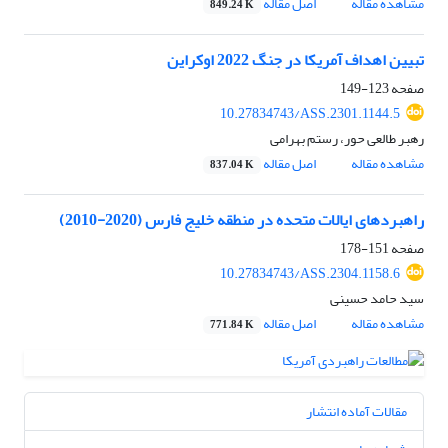
مشاهده مقاله
اصل مقاله
849.24 K
تبیین اهداف آمریکا در جنگ 2022 اوکراین
صفحه
123-149
10.27834743/ASS.2301.1144.5
رهبر طالعی حور، رستم بهرامی
مشاهده مقاله
اصل مقاله
837.04 K
راهبردهای ایالات متحده در منطقه خلیج فارس (2020-2010)
صفحه
151-178
10.27834743/ASS.2304.1158.6
سید حامد حسینی
مشاهده مقاله
اصل مقاله
771.84 K
مقالات آماده انتشار