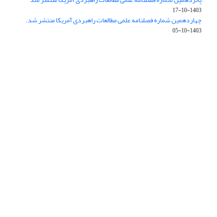
1403-10-17
چهاردهمین شماره فصلنامه علمی مطالعات راهبردی آمریکا منتشر شد.
1403-10-05
دسترسی به مقالات فصلنامه «مطالعات راهبردی آمریکا» آزاد است.
این نشریه تحت مجوز Creative