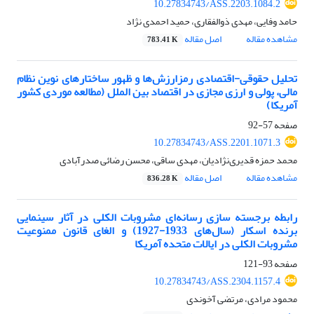
10.27834743/ASS.2203.1084.2
حامد وفایی، مهدی ذوالفقاری، حمید احمدی نژاد
مشاهده مقاله
اصل مقاله
783.41 K
تحلیل حقوقی-اقتصادی رمزارزش‌ها و ظهور ساختارهای نوین نظام
مالی، پولی و ارزی مجازی در اقتصاد بین الملل (مطالعه موردی کشور
آمریکا)
صفحه
57-92
10.27834743/ASS.2201.1071.3
محمد حمزه قدیری‌نژادیان، مهدی ساقی، محسن رضائی صدرآبادی
مشاهده مقاله
اصل مقاله
836.28 K
رابطه برجسته سازی رسانه‌ای مشروبات الکلی در آثار سینمایی
برنده اسکار (سال‌های 1933-1927) و الغای قانون ممنوعیت
مشروبات الکلی در ایالات متحده آمریکا
صفحه
93-121
10.27834743/ASS.2304.1157.4
محمود مرادی، مرتضی آخوندی