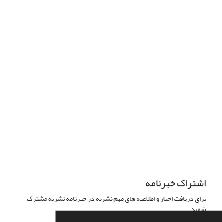
این نشریه تحت مجوز Creative
Commons ارجاع 4.0 بین المللی قرار دارد.
The journal is licensed under Creative Commons Attribution 4.0
International license (CC BY 4.0).
تب
عیت از قوانین کمیته اخلاق نشر
اشتراک خبرنامه
برای دریافت اخبار و اطلاعیه های مهم نشریه در خبرنامه نشریه مشترک
شوید.