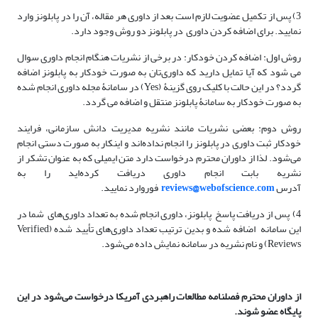
3) پس از تکمیل عضویت لازم است بعد از داوری هر مقاله، آن را در پابلونز وارد
نمایید. برای اضافه کردن داوری در پابلونز دو روش وجود دارد.
روش اول: اضافه کردن خودکار: در برخی از نشریات هنگام انجام داوری سوال
می شود که آیا تمایل دارید که داوری‌تان به صورت خودکار به پابلونز اضافه
گردد؟ در این حالت با کلیک روی گزینۀ (Yes) در سامانۀ مجله داوری انجام شده
به صورت خودکار به سامانۀ پابلونز منتقل و اضافه می گردد.
روش دوم: بعضی نشریات مانند نشریه مدیریت دانش سازمانی، فرایند
خودکار ثبت داوری در پابلونز را انجام نداده‌اند و اینکار به صورت دستی انجام
می‌شود. لذا از داوران محترم درخواست دارد متن ایمیلی که به عنوان تشکر از
نشریه بابت انجام داوری دریافت کرده‌اید را به
آدرس
reviews@webofscience.com
فوروارد نمایید.
4) پس از دریافت پاسخ پابلونز، داوری انجام شده به تعداد داوری­‌های شما در
این سامانه اضافه شده و بدین ترتیب تعداد داوری‌های تأیید شده (Verified
Reviews) و نام نشریه در سامانه نمایش داده می‌شود.
از داوران محترم فصلنامه مطالعات راهبردی آمریکا درخواست می‌شود در این
پایگاه عضو شوند.