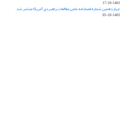
1403-10-17
چهاردهمین شماره فصلنامه علمی مطالعات راهبردی آمریکا منتشر شد.
1403-10-05
دسترسی به مقالات فصلنامه «مطالعات راهبردی آمریکا» آزاد است.
این نشریه تحت مجوز Creative