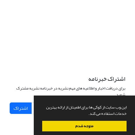
Commons ارجاع 4.0 بین المللی قرار دارد.
The journal is licensed under Creative Commons Attribution 4.0
International license (CC BY 4.0).
تب
عیت از قوانین کمیته اخلاق نشر
اشتراک خبرنامه
برای دریافت اخبار و اطلاعیه های مهم نشریه در خبرنامه نشریه مشترک
شوید.
این وب سایت از کوکی ها برای اطمینان از ارائه بهترین
اشتراک
خدمات استفاده می کند.
متوجه شدم