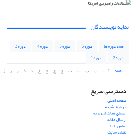
نمایه نویسندگان
همه دوره ها
دوره 6
دوره 5
دوره 4
دوره 3
دوره 2
دوره 1
همه
آ
ا
ب
پ
ت
ث
ج
چ
ح
خ
د
ذ
ر
ز
ژ
دسترسی سریع
صفحه اصلی
درباره نشریه
اعضای هیات تحریریه
ارسال مقاله
تماس با ما
نقشه سایت