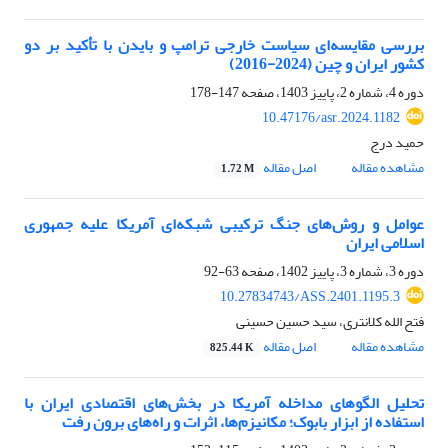
بررسی مقایسه‌ای سیاست خارجی ترامپ و بایدن با تأکید بر دو
کشور ایران و چین (2024-2016)
دوره 4، شماره 2، پاییز 1403، صفحه
147-178
10.47176/asr.2024.1182
حمید درج
مشاهده مقاله
اصل مقاله
1.72 M
عوامل و روش‌های جنگ ترکیبی شبکه‌ای آمریکا علیه جمهوری
اسلامی ایران
دوره 3، شماره 3، پاییز 1402، صفحه
63-92
10.27834743/ASS.2401.1195.3
فتح الله کلانتری، سید حسین حسینی
مشاهده مقاله
اصل مقاله
825.44 K
تحلیل الگوهای مداخله آمریکا در بخش‌های اقتصادی ایران با
استفاده از ابزار بابوک؛ مکانیزم‌ها، اثرات و راه‌های برون رفت