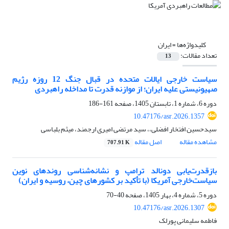
کلیدواژه‌ها =
ایران
تعداد مقالات:
13
سیاست خارجی ایالات متحده در قبال جنگ 12 روزه رژیم
صهیونیستی علیه ایران؛ از موازنه قدرت تا مداخله راهبردی
دوره 6، شماره 1، تابستان 1405، صفحه
161-186
10.47176/asr.2026.1357
سیدحسین افتخار افضلی،، سید مرتضی امیری ارجمند، میثم بلباسی
مشاهده مقاله
اصل مقاله
707.91 K
بازقدرت‌یابی دونالد ترامپ و نشانه‌شناسی روندهای نوین
سیاست‌خارجی آمریکا (با تأکید بر کشورهای چین، روسیه و ایران)
دوره 5، شماره 4، بهار 1405، صفحه
40-70
10.47176/asr.2026.1307
فاطمه سلیمانی پورلک