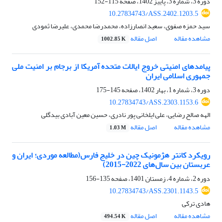
دوره 3، شماره 3، پاییز 1402، صفحه
115-152
10.27834743/ASS.2402.1203.5
سید حمزه صفوی، سعید انصارزاده، محمدرضا محمدی، علیرضا ثمودی
مشاهده مقاله
اصل مقاله
1002.85 K
پیامدهای امنیتی خروج ایالات متحده آمریکا از برجام بر امنیت ملی
جمهوری اسلامی ایران
دوره 3، شماره 1، بهار 1402، صفحه
145-175
10.27834743/ASS.2303.1153.6
الهه صالح رضایی، علی ایلخانی پور نادری، حسین معین آبادی بیدگلی
مشاهده مقاله
اصل مقاله
1.03 M
رویکرد کانتر هژمونیک چین در خلیج فارس(مطالعه موردی؛ ایران و
عربستان بین سال‌های 2022-2015)
دوره 2، شماره 4، زمستان 1401، صفحه
135-156
10.27834743/ASS.2301.1143.5
هادی ترکی
مشاهده مقاله
اصل مقاله
494.54 K