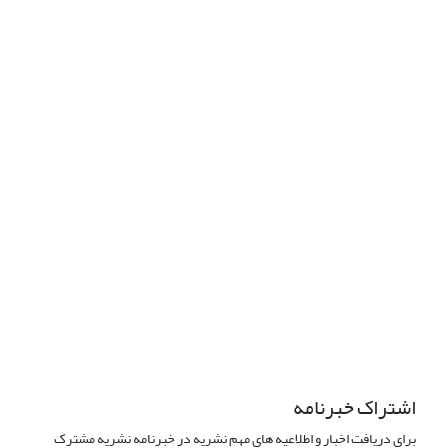
دسترسی به مقالات فصلنامه «مطالعات راهبردی آمریکا» آزاد است.
این نشریه تحت مجوز Creative
Commons ارجاع 4.0 بین المللی قرار دارد.
The journal is licensed under Creative Commons Attribution 4.0
International license (CC BY 4.0).
تب
عیت از قوانین کمیته اخلاق نشر
اشتراک خبرنامه
برای دریافت اخبار و اطلاعیه های مهم نشریه در خبرنامه نشریه مشترک