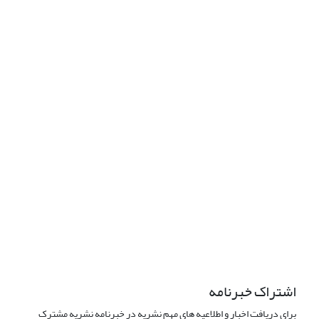
دسترسی به مقالات فصلنامه «مطالعات راهبردی آمریکا» آزاد است.
این نشریه تحت مجوز Creative
Commons ارجاع 4.0 بین المللی قرار دارد.
The journal is licensed under Creative Commons Attribution 4.0
International license (CC BY 4.0).
تب
عیت از قوانین کمیته اخلاق نشر
اشتراک خبرنامه
برای دریافت اخبار و اطلاعیه های مهم نشریه در خبرنامه نشریه مشترک