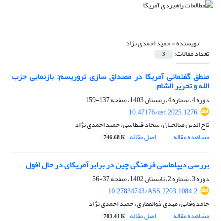
نویسنده =
حمید احمدی نژاد
تعداد مقالات:
3
منطق گفتمانی آمریکا در مصداق‏ سازی تروریسم: بازنمایی حزب‏
الله و تحریر الشام
دوره 4، شماره 4، زمستان 1403، صفحه
137-159
10.47176/asr.2025.1276
تاج الدین صالحیان، سجاد قیطاسی، حمید احمدی نژاد
مشاهده مقاله
اصل مقاله
746.68 K
بررسی دیپلماسی فرهنگی چین در برابر آمریکای در حال افول
دوره 3، شماره 2، تابستان 1402، صفحه
37-56
10.27834743/ASS.2203.1084.2
حامد وفایی، مهدی ذوالفقاری، حمید احمدی نژاد
مشاهده مقاله
اصل مقاله
783.41 K