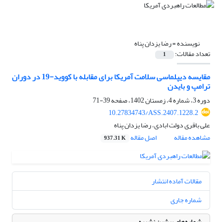
نویسنده =
رضا یزدان پناه
تعداد مقالات:
1
مقایسه دیپلماسی سلامت آمریکا برای مقابله با کووید-19 در دوران
ترامپ و بایدن
دوره 3، شماره 4، زمستان 1402، صفحه
39-71
10.27834743/ASS.2407.1228.2
علی باقری دولت ابادی، رضا یزدان پناه
مشاهده مقاله
اصل مقاله
937.31 K
مقالات آماده انتشار
شماره جاری
شماره‌های پیشین نشریه