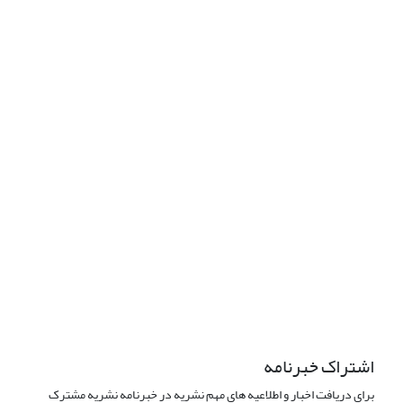
دسترسی به مقالات فصلنامه «مطالعات راهبردی آمریکا» آزاد است.
این نشریه تحت مجوز Creative
Commons ارجاع 4.0 بین المللی قرار دارد.
The journal is licensed under Creative Commons Attribution 4.0
International license (CC BY 4.0).
تب
عیت از قوانین کمیته اخلاق نشر
اشتراک خبرنامه
برای دریافت اخبار و اطلاعیه های مهم نشریه در خبرنامه نشریه مشترک