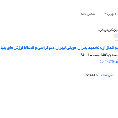
داوران
تماس با ما
ن کریمی فرد
 انداز آن؛ تشدید بحران هویتی لیبرال دموکراسی و انحطاط ارزش‌های بنیا
11-34
10.47176/a
اصل مقاله
649.13 K